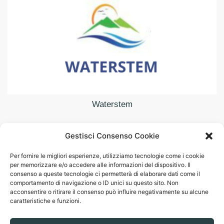
Waterstem
Gestisci Consenso Cookie
Per fornire le migliori esperienze, utilizziamo tecnologie come i cookie
Consiglio Nazionale delle Ricerche – Istituto di Ricerca
per memorizzare e/o accedere alle informazioni del dispositivo. Il
per la Protezione Idrogeologica
consenso a queste tecnologie ci permetterà di elaborare dati come il
comportamento di navigazione o ID unici su questo sito. Non
Via Madonna Alta 126
acconsentire o ritirare il consenso può influire negativamente su alcune
06128 - Perugia (PG)
caratteristiche e funzioni.
+39 075 5854417